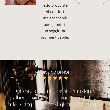
letto provviste
di comfort
indispensabili
per garantirti
un soggiorno
indimenticabile.
DICONO DI NOI
Questa è la miglior sistemazione
alberghiera che ho trovato in tutti i
miei viaggi, compresi gli hotel a cinque