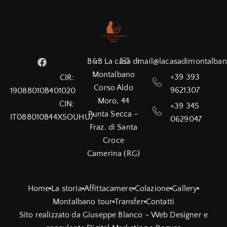
B&B La casa di
mail@lacasadimontalba
Montalbano
+39 393
CIR:
Corso Aldo
9621307
19088010B401020
Moro, 44
CIN:
+39 345
Punta Secca –
IT088010B44X5OUHU7
0629047
Fraz. di Santa
Croce
Camerina (RG)
Home
La storia
Affittacamere
Colazione
Gallery
Montalbano tour
Transfer
Contatti
Sito realizzato da
Giuseppe Blanco – Web Designer e