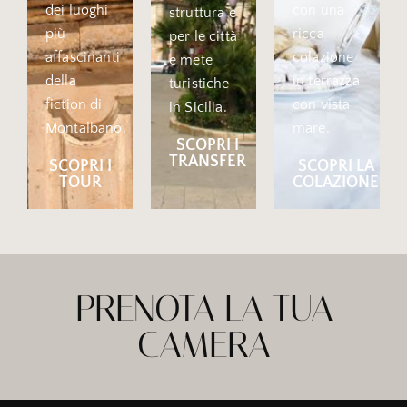
dei luoghi
con una
struttura e
più
ricca
per le città
affascinanti
colazione
e mete
della
in terrazza
turistiche
fiction di
con vista
in Sicilia.
Montalbano.
mare.
SCOPRI I
TRANSFER
SCOPRI I
SCOPRI LA
TOUR
COLAZIONE
PRENOTA LA TUA
CAMERA