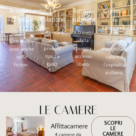
Arredamento
La
Terrazza
Cortesia
di inizio
colazione
sul mare
&
'900
Disponibilità
Vista mare,
A 0 metri
con
dalla
Con mobili
Tutto il
prodotti
spiaggia,
usati anche
tradizionale
tipici a
accesso
nella
calore e
Km0.
libero.
fiction.
l'ospitalità
siciliana.
LE CAMERE
SCOPRI
Affittacamere
LE
CAMERE
4 camere da