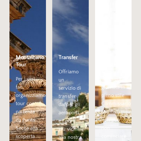
Montalbano
Transfer
La
Tour
colazione
Offriamo
Per i veri
Una vera
un
fan,
giornata in
servizio di
organizziamo
pieno stile
transfer
tour con
Commissario
da/per gli
partenza
Montalbano
aeroporti
da Punta
non può
e i porti
Secca alla
non
più vicini
scoperta
cominciare
alla nostra