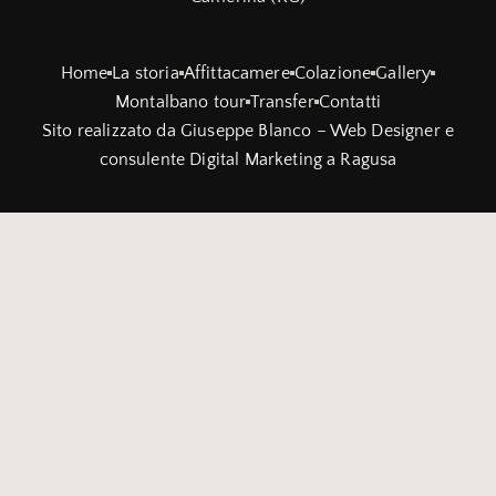
Home
La storia
Affittacamere
Colazione
Gallery
Montalbano tour
Transfer
Contatti
Sito realizzato da
Giuseppe Blanco – Web Designer e
consulente Digital Marketing a Ragusa