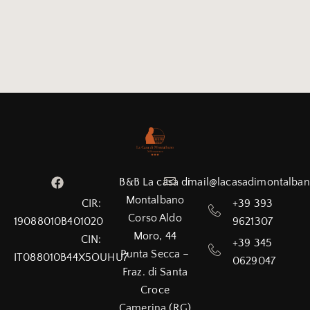
B&B La casa di
mail@lacasadimontalba
Montalbano
+39 393
CIR:
Corso Aldo
9621307
19088010B401020
Moro, 44
CIN:
+39 345
Punta Secca –
IT088010B44X5OUHU7
0629047
Fraz. di Santa
Croce
Camerina (RG)